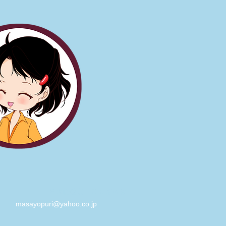
​日本語教室 ことばの会
masayopuri@yahoo.co.jp