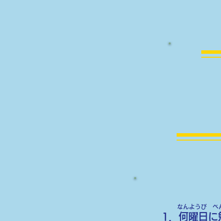
なんようび べ
​1．何曜日