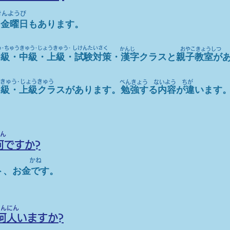
んようび
。金曜日もあります。
･ちゅうきゅう･じょうきゅう･ しけんたいさく
​かんじ
​おやこきょうしつ
初級・中級・上級・試験対策・漢字クラスと親子教室が
きゅう･じょうきゅう
​べんきょう ないよう ちが
中級・上級クラスがあります。
勉強する内容が違います
ん
何ですか?
​かね
ト、お金です。
なんにん
に何人いますか?